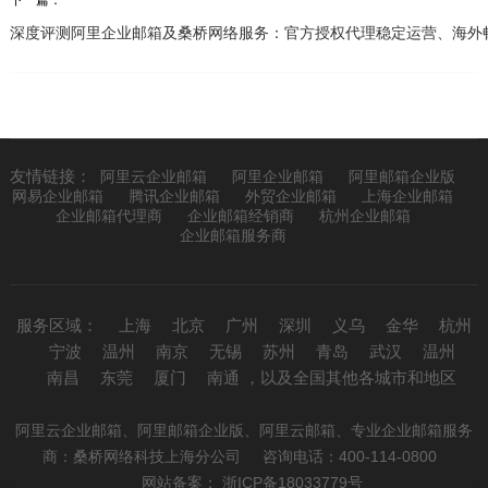
深度评测阿里企业邮箱及桑桥网络服务：官方授权代理稳定运营、海外畅通
友情链接：
阿里云企业邮箱
阿里企业邮箱
阿里邮箱企业版
网易企业邮箱
腾讯企业邮箱
外贸企业邮箱
上海企业邮箱
企业邮箱代理商
企业邮箱经销商
杭州企业邮箱
企业邮箱服务商
服务区域：
上海
北京
广州
深圳
义乌
金华
杭州
宁波
温州
南京
无锡
苏州
青岛
武汉
温州
南昌
东莞
厦门
南通
，以及全国其他各城市和地区
阿里云企业邮箱、阿里邮箱企业版、阿里云邮箱、专业企业邮箱服务
商：
桑桥网络科技上海分公司
咨询电话：400-114-0800
网站备案： 浙ICP备18033779号